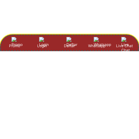
Promo
Login
Daftar
Whatsapp
Live Chat
Item Details
LOGIN
DAFTAR
Show More